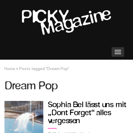
Toggle
navigation
Home
»
Posts tagged "Dream Pop"
Dream Pop
Sophia Bel lässt uns mit
„Dont Forget“ alles
vergessen