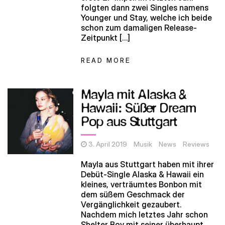
folgten dann zwei Singles namens
Younger und Stay, welche ich beide
schon zum damaligen Release-
Zeitpunkt […]
READ MORE
Mayla mit Alaska &
Hawaii: Süßer Dream
Pop aus Stuttgart
3. April 2019
Musik
News
Reviews
Mayla aus Stuttgart haben mit ihrer
Debüt-Single Alaska & Hawaii ein
kleines, verträumtes Bonbon mit
dem süßem Geschmack der
Vergänglichkeit gezaubert.
Nachdem mich letztes Jahr schon
Shelter Boy mit seiner überhaupt