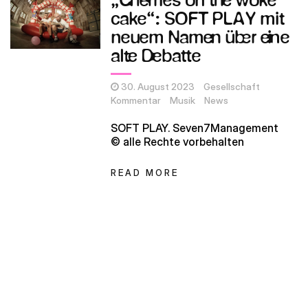
„Cherries on the woke
cake“: SOFT PLAY mit
neuem Namen über eine
alte Debatte
30. August 2023
Gesellschaft
Kommentar
Musik
News
SOFT PLAY. Seven7Management
© alle Rechte vorbehalten
READ MORE