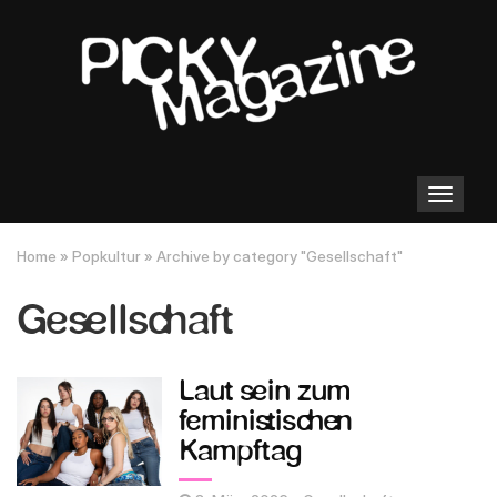
Toggle
navigation
Home
»
Popkultur
»
Archive by category "Gesellschaft"
Gesellschaft
Laut sein zum
feministischen
Kampftag