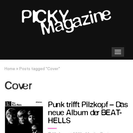
Toggle
navigation
Home
»
Posts tagged "Cover"
Cover
Punk trifft Pilzkopf – Das
neue Album der BEAT-
HELLS