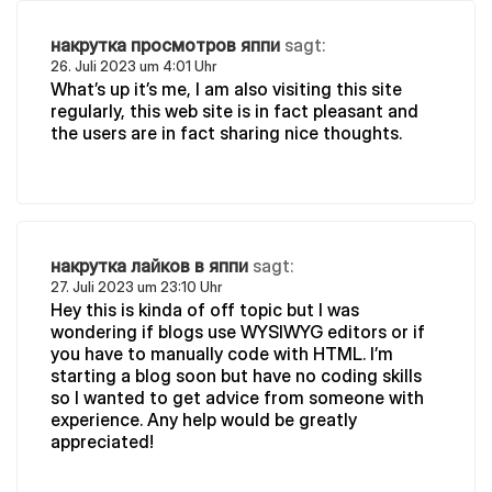
накрутка просмотров яппи
sagt:
26. Juli 2023 um 4:01 Uhr
What’s up it’s me, I am also visiting this site
regularly, this web site is in fact pleasant and
the users are in fact sharing nice thoughts.
накрутка лайков в яппи
sagt:
27. Juli 2023 um 23:10 Uhr
Hey this is kinda of off topic but I was
wondering if blogs use WYSIWYG editors or if
you have to manually code with HTML. I’m
starting a blog soon but have no coding skills
so I wanted to get advice from someone with
experience. Any help would be greatly
appreciated!