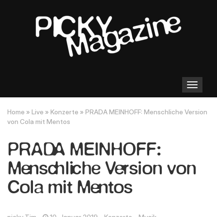
Toggle
navigation
Home
»
Live
»
Konzerte
»
PRADA MEINHOFF: Menschliche Version
von Cola mit Mentos
PRADA MEINHOFF:
Menschliche Version von
Cola mit Mentos