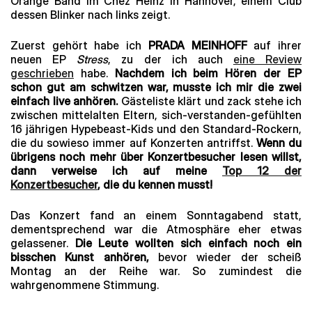
Orange Band im Chéz Heinz in Hannover, einem Club
dessen Blinker nach links zeigt.
Zuerst gehört habe ich
PRADA MEINHOFF
auf ihrer
neuen EP
Stress
, zu der ich auch
eine Review
geschrieben
habe.
Nachdem ich beim Hören der EP
schon gut am schwitzen war, musste ich mir die zwei
einfach live anhören.
Gästeliste klärt und zack stehe ich
zwischen mittelalten Eltern, sich-verstanden-gefühlten
16 jährigen Hypebeast-Kids und den Standard-Rockern,
die du sowieso immer auf Konzerten antriffst.
Wenn du
übrigens noch mehr über Konzertbesucher lesen willst,
dann verweise ich auf meine
Top 12 der
Konzertbesucher
,
die du kennen musst!
Das Konzert fand an einem Sonntagabend statt,
dementsprechend war die Atmosphäre eher etwas
gelassener.
Die Leute wollten sich einfach noch ein
bisschen Kunst anhören,
bevor wieder der scheiß
Montag an der Reihe war. So zumindest die
wahrgenommene Stimmung.