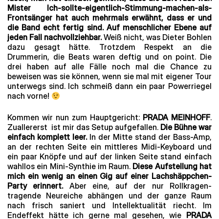
Mister Ich-sollte-eigentlich-Stimmung-machen-als-
Frontsänger hat auch mehrmals erwähnt, dass er und
die Band echt fertig sind. Auf menschlicher Ebene auf
jeden Fall nachvollziehbar.
Weiß nicht, was Dieter Bohlen
dazu gesagt hätte. Trotzdem Respekt an die
Drummerin, die Beats waren deftig und on point. Die
drei haben auf alle Fälle noch mal die Chance zu
beweisen was sie können, wenn sie mal mit eigener Tour
unterwegs sind. Ich schmeiß dann ein paar Powerriegel
nach vorne!
Kommen wir nun zum Hauptgericht:
PRADA MEINHOFF
.
Zuallererst ist mir das Setup aufgefallen.
Die Bühne war
einfach komplett leer.
In der Mitte stand der Bass-Amp,
an der rechten Seite ein mittleres Midi-Keyboard und
ein paar Knöpfe und auf der linken Seite stand einfach
wahllos ein Mini-Synthie im Raum.
Diese Aufstellung hat
mich ein wenig an einen Gig auf einer Lachshäppchen-
Party erinnert.
Aber eine, auf der nur Rollkragen-
tragende Neureiche abhängen und der ganze Raum
nach frisch saniert und Intellektualität riecht. Im
Endeffekt hätte ich gerne mal gesehen, wie
PRADA