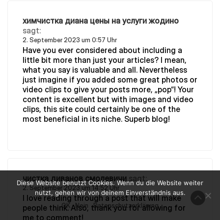
химчистка диана цены на услуги жодино
sagt:
2. September 2023 um 0:57 Uhr
Have you ever considered about including a
little bit more than just your articles? I mean,
what you say is valuable and all. Nevertheless
just imagine if you added some great photos or
video clips to give your posts more, „pop“! Your
content is excellent but with images and video
clips, this site could certainly be one of the
most beneficial in its niche. Superb blog!
чистка диванов смолевичи
sagt:
Diese Website benutzt Cookies. Wenn du die Website weiter
2. September 2023 um 14:52 Uhr
nutzt, gehen wir von deinem Einverständnis aus.
I love reading through a post that will make
OK
Nein
Datenschutzerklärung
people think. Also, thank you for allowing for
me to comment!