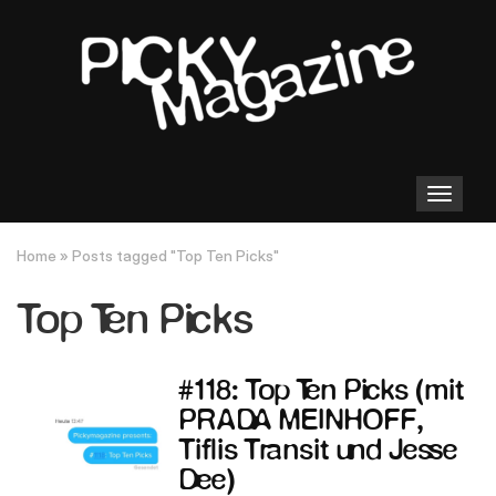
Toggle
navigation
Home
»
Posts tagged "Top Ten Picks"
Top Ten Picks
#118: Top Ten Picks (mit
PRADA MEINHOFF,
Tiflis Transit und Jesse
Dee)