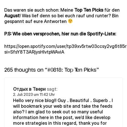
Das waren sie auch schon: Meine
Top Ten Picks
für den
August
! Was lief denn so bei euch rauf und runter? Bin
gespannt auf eure Antworten
P.S: Wie oben versprochen, hier nun die Spotify-Liste:
https://open.spotify.com/user/tp39xv5rtw03ccsy2vg6t
si=SfsY8T3ARjysHIvtpWAviA
265 thoughts on “
#0818: Top Ten Picks
”
Отдых в Твери
sagt:
2. Juli 2023 um 11:42 Uhr
Hello very nice blog!! Guy .. Beautiful .. Superb .. I
will bookmark your web site and take the feeds
also? I am glad to seek out so many useful
information here in the post, we’d like develop
more strategies in this regard, thank you for