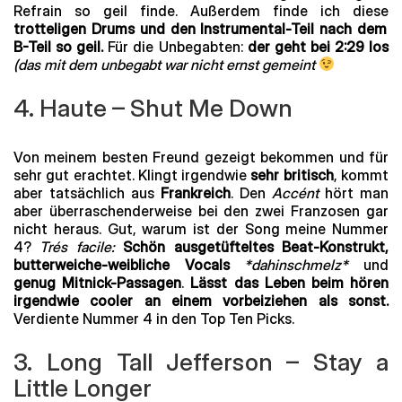
Refrain so geil finde. Außerdem finde ich diese
trotteligen Drums und den Instrumental-Teil nach dem
B-Teil so geil.
Für die Unbegabten:
der geht bei 2:29 los
(das mit dem unbegabt war nicht ernst gemeint
4. Haute – Shut Me Down
Von meinem besten Freund gezeigt bekommen und für
sehr gut erachtet. Klingt irgendwie
sehr britisch
, kommt
aber tatsächlich aus
Frankreich
. Den
Accént
hört man
aber überraschenderweise bei den zwei Franzosen gar
nicht heraus. Gut, warum ist der Song meine Nummer
4?
Trés facile:
Schön ausgetüfteltes Beat-Konstrukt,
butterweiche-weibliche Vocals
*dahinschmelz*
und
genug Mitnick-Passagen
.
Lässt das Leben beim hören
irgendwie cooler an einem vorbeiziehen als sonst.
Verdiente Nummer 4 in den Top Ten Picks.
3. Long Tall Jefferson – Stay a
Little Longer