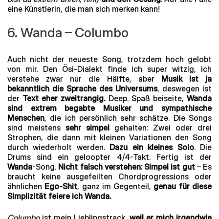
eine Künstlerin, die man sich merken kann!
6. Wanda – Columbo
Auch nicht der neueste Song, trotzdem hoch gelobt
von mir. Den Ösi-Dialekt finde ich super witzig, ich
verstehe zwar nur die Hälfte, aber
Musik ist ja
bekanntlich die Sprache des Universums
, deswegen ist
der
Text eher zweitrangig.
Deep. Spaß beiseite,
Wanda
sind extrem begabte Musiker und sympathische
Menschen
, die ich persönlich sehr schätze. Die Songs
sind meistens
sehr simpel
gehalten: Zwei oder drei
Strophen, die dann mit kleinen Variationen den Song
durch wiederholt werden.
Dazu ein kleines Solo
. Die
Drums sind ein geloopter 4/4-Takt. Fertig ist der
Wanda
-Song.
Nicht falsch verstehen: Simpel ist gut
– Es
braucht keine ausgefeilten Chordprogressions oder
ähnlichen
Ego-Shit
, ganz im Gegenteil,
genau für diese
Simplizität feiere ich Wanda.
Columbo
ist mein Lieblingstrack,
weil er mich irgendwie