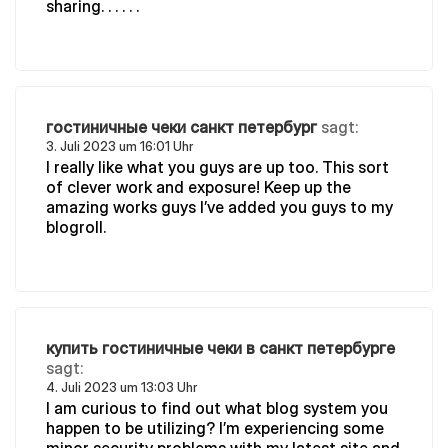
sharing. . . . . .
гостиничные чеки санкт петербург
sagt:
3. Juli 2023 um 16:01 Uhr
I really like what you guys are up too. This sort
of clever work and exposure! Keep up the
amazing works guys I’ve added you guys to my
blogroll.
купить гостиничные чеки в санкт петербурге
sagt:
4. Juli 2023 um 13:03 Uhr
I am curious to find out what blog system you
happen to be utilizing? I’m experiencing some
minor security problems with my latest site and