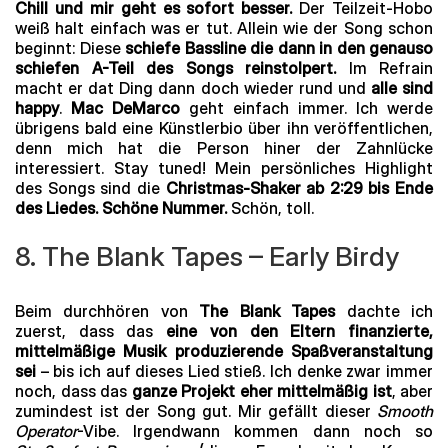
Chill und mir geht es sofort besser.
Der Teilzeit-Hobo
weiß halt einfach was er tut. Allein wie der Song schon
beginnt: Diese
schiefe Bassline die dann in den genauso
schiefen A-Teil des Songs reinstolpert.
Im Refrain
macht er dat Ding dann doch wieder rund und
alle sind
happy
.
Mac DeMarco
geht einfach immer. Ich werde
übrigens bald eine Künstlerbio über ihn veröffentlichen,
denn mich hat die Person hiner der Zahnlücke
interessiert. Stay tuned! Mein persönliches Highlight
des Songs sind die
Christmas-Shaker ab 2:29 bis Ende
des Liedes. Schöne Nummer.
Schön, toll.
8. The Blank Tapes – Early Birdy
Beim durchhören von
The Blank Tapes
dachte ich
zuerst, dass das
eine von den Eltern finanzierte,
mittelmäßige Musik produzierende Spaßveranstaltung
sei
– bis ich auf dieses Lied stieß. Ich denke zwar immer
noch, dass das
ganze Projekt eher mittelmäßig ist
, aber
zumindest ist der Song gut. Mir gefällt dieser
Smooth
Operator
-Vibe. Irgendwann kommen dann noch so