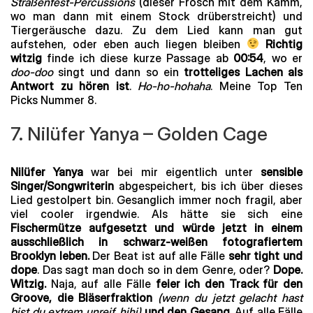
Straßenfest-Percussions
(dieser Frosch mit dem Kamm,
wo man dann mit einem Stock drüberstreicht) und
Tiergeräusche dazu. Zu dem Lied kann man gut
aufstehen, oder eben auch liegen bleiben
Richtig
witzig
finde ich diese kurze Passage ab
00:54
, wo er
doo-doo
singt und dann so ein
trotteliges Lachen als
Antwort zu hören ist
.
Ho-ho-hohaha
. Meine Top Ten
Picks Nummer 8.
7. Nilüfer Yanya – Golden Cage
Nilüfer Yanya
war bei mir eigentlich unter
sensible
Singer/Songwriterin
abgespeichert, bis ich über dieses
Lied gestolpert bin. Gesanglich immer noch fragil, aber
viel cooler irgendwie. Als hätte sie sich eine
Fischermütze aufgesetzt und würde jetzt in einem
ausschließlich in schwarz-weißen fotografiertem
Brooklyn leben.
Der Beat ist auf alle Fälle
sehr tight und
dope
. Das sagt man doch so in dem Genre, oder?
Dope.
Witzig.
Naja, auf alle Fälle
feier ich den Track für den
Groove, die Bläserfraktion
(wenn du jetzt gelacht hast
bist du extrem unreif, hihi)
und den Gesang
. Auf alle Fälle