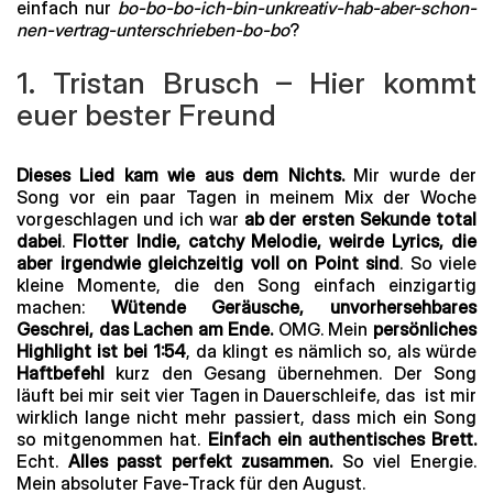
einfach nur
bo-bo-bo-ich-bin-unkreativ-hab-aber-schon-
nen-vertrag-unterschrieben-bo-bo
?
1. Tristan Brusch – Hier kommt
euer bester Freund
Dieses Lied kam wie aus dem Nichts.
Mir wurde der
Song vor ein paar Tagen in meinem Mix der Woche
vorgeschlagen und ich war
ab der ersten Sekunde total
dabei
.
Flotter Indie, catchy Melodie, weirde Lyrics, die
aber irgendwie gleichzeitig voll on Point sind
. So viele
kleine Momente, die den Song einfach einzigartig
machen:
Wütende Geräusche, unvorhersehbares
Geschrei, das Lachen am Ende.
OMG. Mein
persönliches
Highlight ist bei 1:54
, da klingt es nämlich so, als würde
Haftbefehl
kurz den Gesang übernehmen. Der Song
läuft bei mir seit vier Tagen in Dauerschleife, das ist mir
wirklich lange nicht mehr passiert, dass mich ein Song
so mitgenommen hat.
Einfach ein authentisches Brett.
Echt.
Alles passt perfekt zusammen.
So viel Energie.
Mein absoluter Fave-Track für den August.