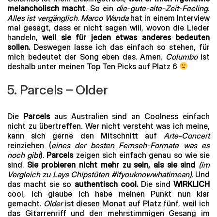
melancholisch macht
. So ein
die-gute-alte-Zeit-Feeling.
Alles ist vergänglich
.
Marco Wanda
hat in einem Interview
mal gesagt, dass er nicht sagen will, wovon die Lieder
handeln,
weil sie für jeden etwas anderes bedeuten
sollen.
Deswegen lasse ich das einfach so stehen, für
mich bedeutet der Song eben das. Amen.
Columbo
ist
deshalb unter meinen Top Ten Picks auf Platz 6
5. Parcels – Older
Die
Parcels
aus Australien sind an Coolness einfach
nicht zu übertreffen. Wer nicht versteht was ich meine,
kann sich gerne den Mitschnitt auf
Arte-Concert
reinziehen (
eines der besten Fernseh-Formate was es
noch gibt
).
Parcels
zeigen sich einfach genau so wie sie
sind.
Sie probieren nicht mehr zu sein, als sie sind
(im
Vergleich zu Lays Chipstüten #ifyouknowwhatimean)
. Und
das macht sie so
authentisch cool.
Die sind
WIRKLICH
cool, ich glaube ich habe meinen Punkt nun klar
gemacht.
Older
ist diesen Monat auf Platz fünf, weil ich
das Gitarrenriff und den mehrstimmigen Gesang im