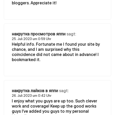
bloggers. Appreciate it!
накрутка просмотров яппи
sagt:
25. Juli 2023 um 0:59 Uhr
Helpful info. Fortunate me I found your site by
chance, and I am surprised why this
coincidence did not came about in advance! I
bookmarked it.
накрутка лайков в яппи
sagt:
26. Juli 2023 um 0:42 Uhr
I enjoy what you guys are up too. Such clever
work and coverage! Keep up the good works
guys I’ve added you guys to my personal