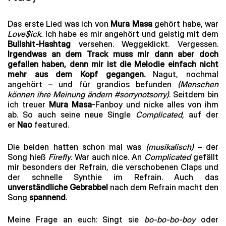
Das erste Lied was ich von
Mura Masa
gehört habe, war
Love$ick.
Ich habe es mir angehört und geistig mit dem
Bullshit-Hashtag
versehen. Weggeklickt. Vergessen.
Irgendwas an dem Track muss mir dann aber doch
gefallen haben, denn mir ist die Melodie einfach nicht
mehr aus dem Kopf gegangen.
Nagut, nochmal
angehört – und für grandios befunden
(Menschen
können ihre Meinung ändern #sorrynotsorry)
. Seitdem bin
ich treuer
Mura Masa
-Fanboy und nicke alles von ihm
ab. So auch seine neue Single
Complicated,
auf der
er
Nao
featured.
Die beiden hatten schon mal was
(musikalisch)
– der
Song hieß
Firefly
. War auch nice. An
Complicated
gefällt
mir besonders der Refrain, die verschobenen Claps und
der schnelle Synthie im Refrain. Auch das
unverständliche Gebrabbel
nach dem Refrain macht den
Song
spannend
.
Meine Frage an euch: Singt sie
bo-bo-bo-boy
oder