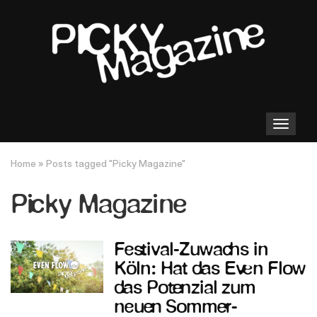
Toggle
navigation
Home
»
Posts tagged "Picky Magazine"
Picky Magazine
Festival-Zuwachs in
Köln: Hat das Even Flow
das Potenzial zum
neuen Sommer-