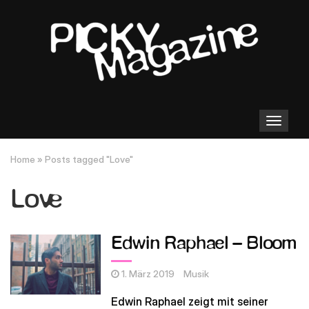
Toggle
navigation
Home
»
Posts tagged "Love"
Love
Edwin Raphael – Bloom
1. März 2019
Musik
Edwin Raphael zeigt mit seiner