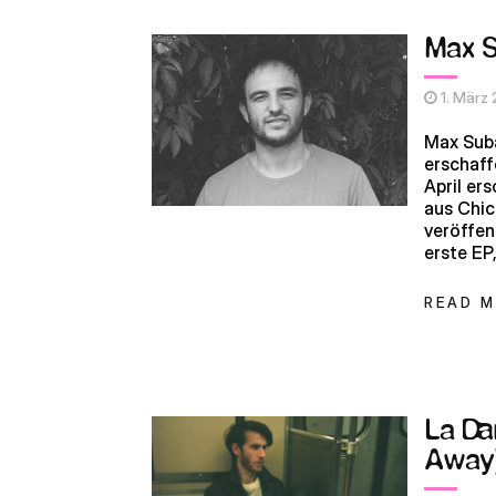
Max S
1. März
Max Suba
erschaff
April er
aus Chic
veröffent
erste EP
READ 
La Da
Away