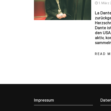
1. März
La Dante
zurückge
Herzschm
Dante is
den USA.
aktiv, k
sammeln.
READ 
Impressum
Daten