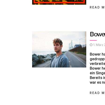
READ 
Bower
1. März
Bower ha
gedropp
verbreit
Bower he
ein Sing
Bereits 
war es n
READ 