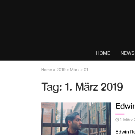
HOME
NEWS
Home
»
2019
»
März
»
01
Tag:
1. März 2019
Edwin
1. März
Edwin Ra