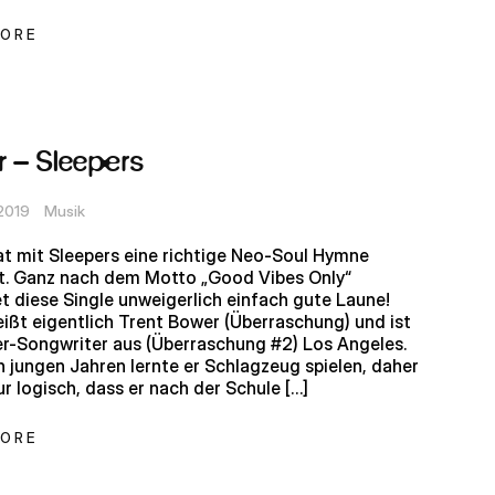
MORE
 – Sleepers
 2019
Musik
t mit Sleepers eine richtige Neo-Soul Hymne
t. Ganz nach dem Motto „Good Vibes Only“
et diese Single unweigerlich einfach gute Laune!
ißt eigentlich Trent Bower (Überraschung) und ist
er-Songwriter aus (Überraschung #2) Los Angeles.
in jungen Jahren lernte er Schlagzeug spielen, daher
ur logisch, dass er nach der Schule […]
MORE