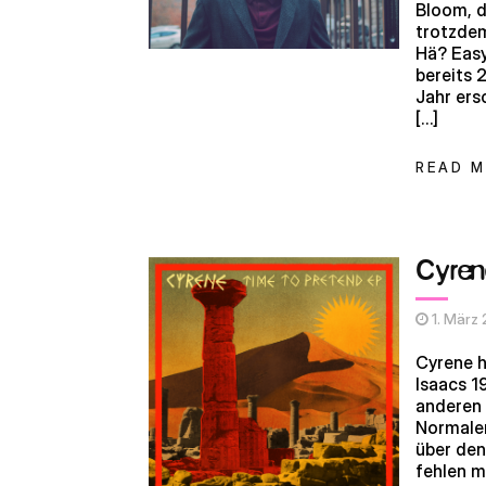
Bloom, d
trotzdem
Hä? Easy
bereits 
Jahr ers
[…]
READ 
Cyren
1. März
Cyrene h
Isaacs 1
anderen 
Normaler
über den
fehlen mi