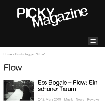
Toggle
navigation
Home
»
Posts tagged "Flow"
Flow
Ess Bogale – Flow: Ein
schöner Traum
12. März 2019
Musik
News
Reviews