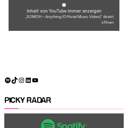
Inhalt von YouTube immer anzeigen
„SOMOH – Anything (Official Music Video)“ direkt
öffnen
Spotify
TikTok
Instagram
LinkedIn
YouTube
PICKY RADAR
Inhalt
von
Spotify
anzeigen