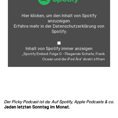
0
-
Fliegende
Schafe,
Hier klicken, um den Inhalt von Spotify
Frank
anzuzeigen.
Ocean
und
Erfahre mehr in der
Datenschutzerklärung
von
die
Spotify.
iPod
Ära“
von
Spotify
Inhalt von Spotify immer anzeigen
anzeigen
„Spotify Embed: Folge 0 - Fliegende Schafe, Frank
Ocean und die iPod Ära“ direkt öffnen
Der Picky Podcast ist da: Auf Spotify, Apple Podcasts & co.
Jeden letzten Sonntag im Monat.