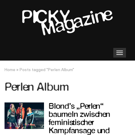
Toggle
navigation
Home
»
Posts tagged "Perlen Album"
Perlen Album
Blond’s „Perlen“
baumeln zwischen
feministischer
Kampfansage und