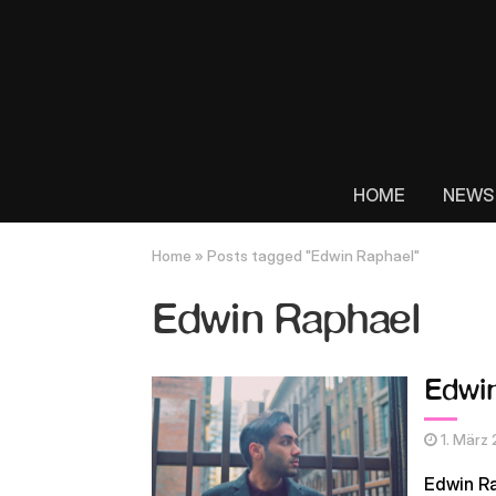
HOME
NEWS
Home
»
Posts tagged "Edwin Raphael"
Edwin Raphael
Edwin
1. März
Edwin Ra