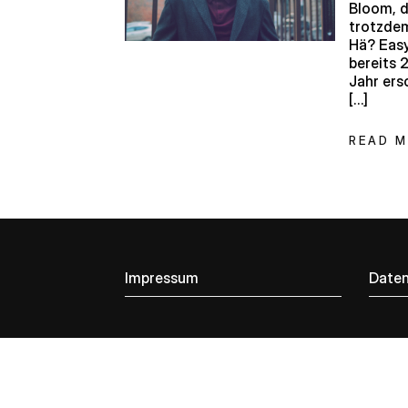
Bloom, d
trotzdem
Hä? Easy
bereits 
Jahr ers
[…]
READ 
Impressum
Daten