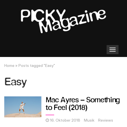
Toggle
navigation
Home
»
Posts tagged "Easy"
Easy
Mac Ayres – Something
to Feel (2018)
16. Oktober 2018
Musik
Reviews