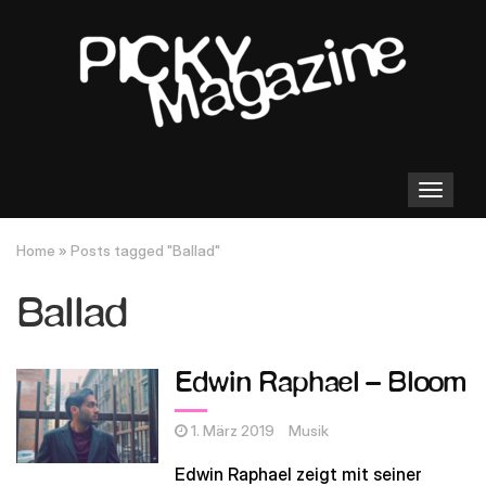
Toggle
navigation
Home
»
Posts tagged "Ballad"
Ballad
Edwin Raphael – Bloom
1. März 2019
Musik
Edwin Raphael zeigt mit seiner