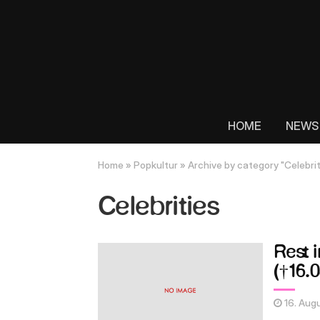
HOME
NEWS
Home
»
Popkultur
»
Archive by category "Celebrit
Celebrities
Rest 
(†16.
16. Aug