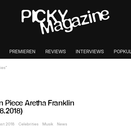
PREMIEREN
REVIEWS
INTERVIEWS
POPKU
ies"
in Piece Aretha Franklin
08.2018)
ust 2018
Celebrities
Musik
News