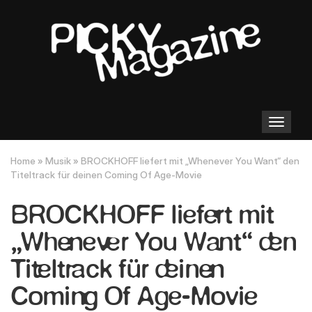
Toggle
navigation
Home
»
Musik
»
BROCKHOFF liefert mit „Whenever You Want“ den
Titeltrack für deinen Coming Of Age-Movie
BROCKHOFF liefert mit
„Whenever You Want“ den
Titeltrack für deinen
Coming Of Age-Movie