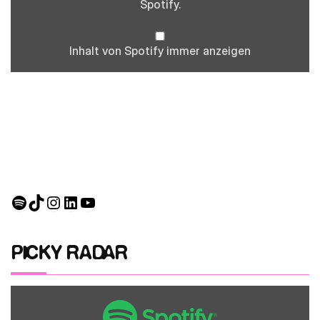
Spotify.
Inhalt von Spotify immer anzeigen
Spotify
TikTok
Instagram
LinkedIn
YouTube
PICKY RADAR
Inhalt
von
Spotify