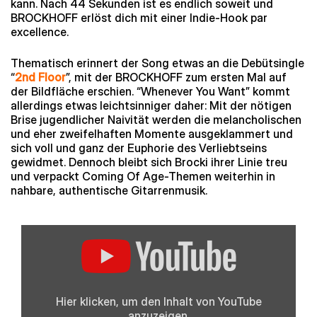
kann. Nach 44 Sekunden ist es endlich soweit und
BROCKHOFF erlöst dich mit einer Indie-Hook par
excellence.
Thematisch erinnert der Song etwas an die Debütsingle
“
2nd Floor
”, mit der BROCKHOFF zum ersten Mal auf
der Bildfläche erschien. “Whenever You Want” kommt
allerdings etwas leichtsinniger daher: Mit der nötigen
Brise jugendlicher Naivität werden die melancholischen
und eher zweifelhaften Momente ausgeklammert und
sich voll und ganz der Euphorie des Verliebtseins
gewidmet. Dennoch bleibt sich Brocki ihrer Linie treu
und verpackt Coming Of Age-Themen weiterhin in
nahbare, authentische Gitarrenmusik.
„Whenever
You
Want“
von
YouTube
anzeigen
Hier klicken, um den Inhalt von YouTube
anzuzeigen.