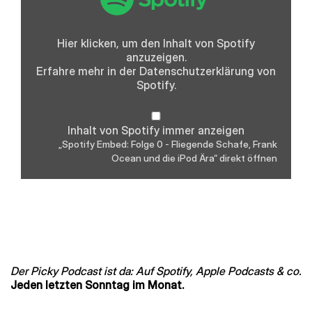
0
-
Fliegende
Schafe,
Hier klicken, um den Inhalt von Spotify
Frank
anzuzeigen.
Ocean
und
Erfahre mehr in der
Datenschutzerklärung
von
die
Spotify.
iPod
Ära“
von
Spotify
Inhalt von Spotify immer anzeigen
anzeigen
„Spotify Embed: Folge 0 - Fliegende Schafe, Frank
Ocean und die iPod Ära“ direkt öffnen
Der Picky Podcast ist da: Auf Spotify, Apple Podcasts & co.
Jeden letzten Sonntag im Monat.