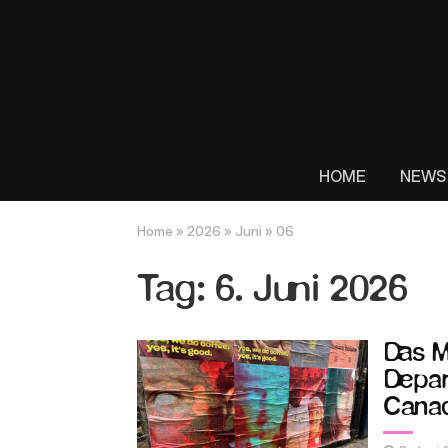
HOME
NEWS
Home
»
2026
»
Juni
»
06
Tag:
6. Juni 2026
Das M
Depar
Canad