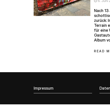
6. Juni
Nach 13 
schotti
zurück: 
Terrain 
für eine
Gastauto
Album vo
READ 
Impressum
Daten