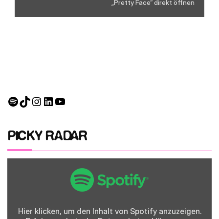
„Pretty Face“ direkt öffnen
Spotify
TikTok
Instagram
LinkedIn
YouTube
PICKY RADAR
Inhalt
von
Spotify
anzeigen
Hier klicken, um den Inhalt von Spotify anzuzeigen.