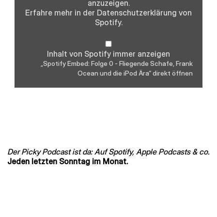
anzuzeigen.
Ocean
und
Erfahre mehr in der
Datenschutzerklärung
von
die
Spotify.
iPod
Ära“
von
Spotify
Inhalt von Spotify immer anzeigen
anzeigen
„Spotify Embed: Folge 0 - Fliegende Schafe, Frank
Ocean und die iPod Ära“ direkt öffnen
Der Picky Podcast ist da: Auf Spotify, Apple Podcasts & co.
Jeden letzten Sonntag im Monat.