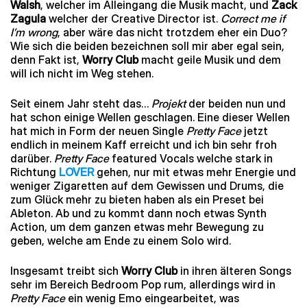
Walsh
, welcher im Alleingang die Musik macht, und
Zack
Zagula
welcher der Creative Director ist.
Correct me if
I’m wrong
, aber wäre das nicht trotzdem eher ein Duo?
Wie sich die beiden bezeichnen soll mir aber egal sein,
denn Fakt ist,
Worry Club
macht geile Musik und dem
will ich nicht im Weg stehen.
Seit einem Jahr steht das…
Projekt
der beiden nun und
hat schon einige Wellen geschlagen. Eine dieser Wellen
hat mich in Form der neuen Single
Pretty Face
jetzt
endlich in meinem Kaff erreicht und ich bin sehr froh
darüber.
Pretty Face
featured Vocals welche stark in
Richtung
LOVER
gehen, nur mit etwas mehr Energie und
weniger Zigaretten auf dem Gewissen und Drums, die
zum Glück mehr zu bieten haben als ein Preset bei
Ableton. Ab und zu kommt dann noch etwas Synth
Action, um dem ganzen etwas mehr Bewegung zu
geben, welche am Ende zu einem Solo wird.
Insgesamt treibt sich
Worry Club
in ihren älteren Songs
sehr im Bereich Bedroom Pop rum, allerdings wird in
Pretty Face
ein wenig Emo eingearbeitet, was