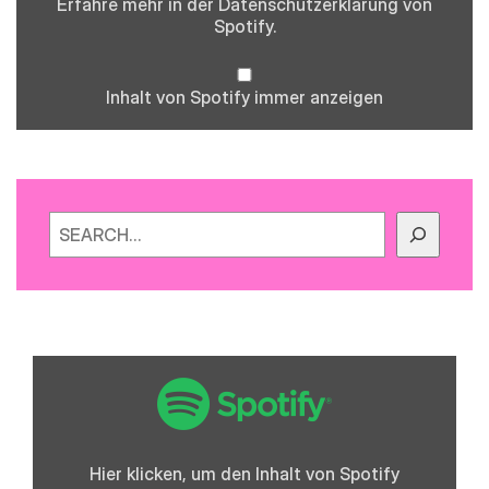
Erfahre mehr in der
Datenschutzerklärung
von
Spotify.
Inhalt von Spotify immer anzeigen
Suchen
„Spotify
Embed:
Folge
0
-
Fliegende
Schafe,
Hier klicken, um den Inhalt von Spotify
Frank