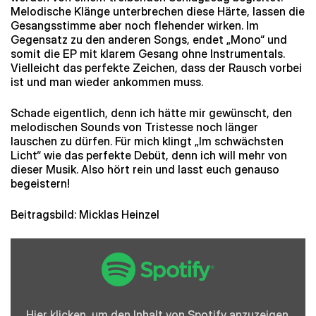
Melodische Klänge unterbrechen diese Härte, lassen die
Gesangsstimme aber noch flehender wirken. Im
Gegensatz zu den anderen Songs, endet „Mono“ und
somit die EP mit klarem Gesang ohne Instrumentals.
Vielleicht das perfekte Zeichen, dass der Rausch vorbei
ist und man wieder ankommen muss.
Schade eigentlich, denn ich hätte mir gewünscht, den
melodischen Sounds von Tristesse noch länger
lauschen zu dürfen. Für mich klingt „Im schwächsten
Licht“ wie das perfekte Debüt, denn ich will mehr von
dieser Musik. Also hört rein und lasst euch genauso
begeistern!
Beitragsbild: Micklas Heinzel
Inhalt
von
Spotify
anzeigen
Hier klicken, um den Inhalt von Spotify anzuzeigen.