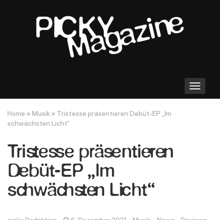
Toggle
navigation
Home
»
Musik
»
Tristesse präsentieren Debüt-EP „Im
schwächsten Licht“
Tristesse präsentieren
Debüt-EP „Im
schwächsten Licht“