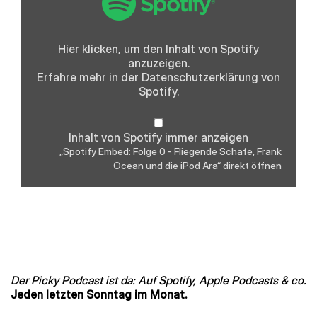
0
-
Fliegende
Schafe,
Hier klicken, um den Inhalt von Spotify
Frank
anzuzeigen.
Ocean
und
Erfahre mehr in der
Datenschutzerklärung
von
die
Spotify.
iPod
Ära“
von
Spotify
Inhalt von Spotify immer anzeigen
anzeigen
„Spotify Embed: Folge 0 - Fliegende Schafe, Frank
Ocean und die iPod Ära“ direkt öffnen
Der Picky Podcast ist da: Auf Spotify, Apple Podcasts & co.
Jeden letzten Sonntag im Monat.