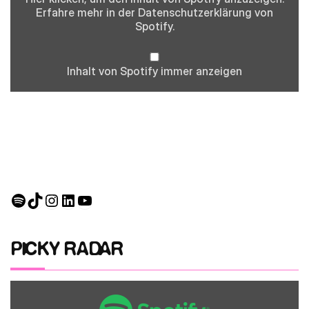
Erfahre mehr in der
Datenschutzerklärung
von
Spotify.
Inhalt von Spotify immer anzeigen
Spotify
TikTok
Instagram
LinkedIn
YouTube
PICKY RADAR
Inhalt
von
Spotify