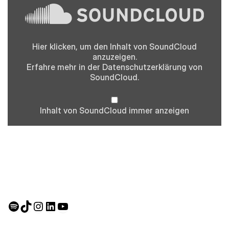
von
SoundCloud
anzeigen
Hier klicken, um den Inhalt von SoundCloud
anzuzeigen.
Erfahre mehr in der
Datenschutzerklärung
von
SoundCloud.
Inhalt von SoundCloud immer anzeigen
Spotify
TikTok
Instagram
LinkedIn
YouTube