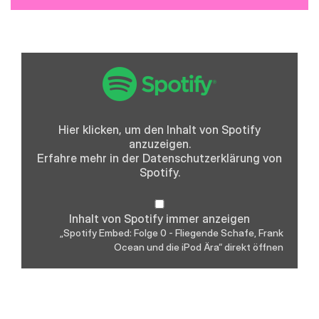
„Spotify
Embed:
Folge
0
-
Fliegende
Schafe,
Hier klicken, um den Inhalt von Spotify
Frank
anzuzeigen.
Ocean
und
Erfahre mehr in der
Datenschutzerklärung
von
die
Spotify.
iPod
Ära“
von
Spotify
Inhalt von Spotify immer anzeigen
anzeigen
„Spotify Embed: Folge 0 - Fliegende Schafe, Frank
Ocean und die iPod Ära“ direkt öffnen