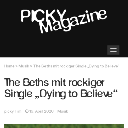
Toggle
navigation
Home
»
Musik
»
The Beths mit rockiger Single „Dying to Believe“
The Beths mit rockiger
Single „Dying to Believe“
picky Tim
19. April 2020
Musik