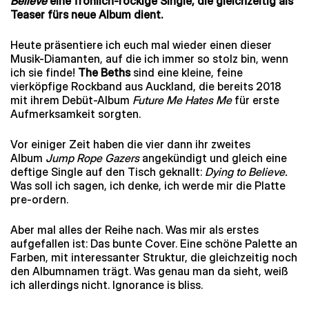
Believe
eine fröhlich-rockige Single, die gleichzeitig als
Teaser fürs neue Album dient.
Heute präsentiere ich euch mal wieder einen dieser
Musik-Diamanten, auf die ich immer so stolz bin, wenn
ich sie finde!
The Beths
sind eine kleine, feine
vierköpfige Rockband aus Auckland, die bereits 2018
mit ihrem Debüt-Album
Future Me Hates Me
für erste
Aufmerksamkeit sorgten.
Vor einiger Zeit haben die vier dann ihr zweites
Album
Jump Rope Gazers
angekündigt und gleich eine
deftige Single auf den Tisch geknallt:
Dying to Believe.
Was soll ich sagen, ich denke, ich werde mir die Platte
pre-ordern.
Aber mal alles der Reihe nach. Was mir als erstes
aufgefallen ist: Das bunte Cover. Eine schöne Palette an
Farben, mit interessanter Struktur, die gleichzeitig noch
den Albumnamen trägt. Was genau man da sieht, weiß
ich allerdings nicht. Ignorance is bliss.