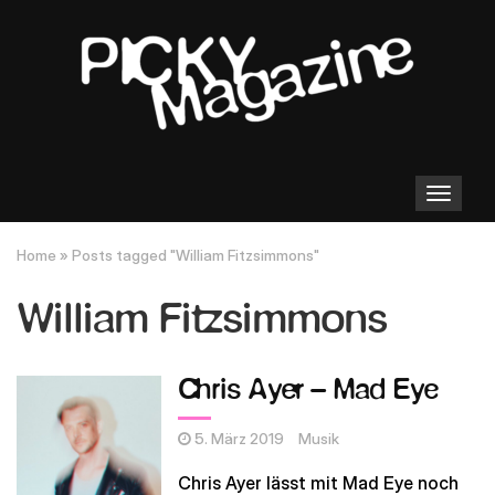
Toggle
navigation
Home
»
Posts tagged "William Fitzsimmons"
William Fitzsimmons
Chris Ayer – Mad Eye
5. März 2019
Musik
Chris Ayer lässt mit Mad Eye noch