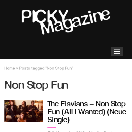
Toggle
navigation
Home
»
Posts tagged "Non Stop Fun"
Non Stop Fun
The Flavians – Non Stop
Fun (All I Wanted) (Neue
Single)