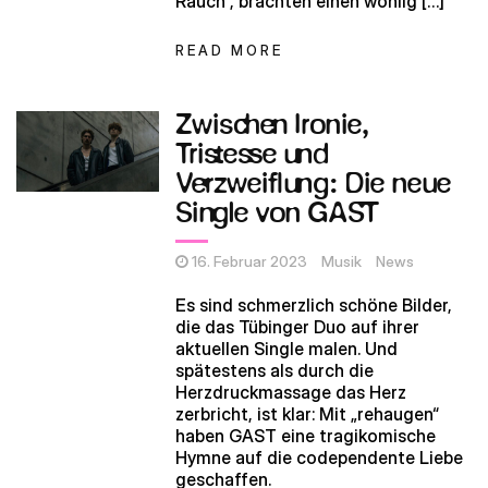
Rauch“, brachten einen wohlig […]
READ MORE
Zwischen Ironie,
Tristesse und
Verzweiflung: Die neue
Single von GAST
16. Februar 2023
Musik
News
Es sind schmerzlich schöne Bilder,
die das Tübinger Duo auf ihrer
aktuellen Single malen. Und
spätestens als durch die
Herzdruckmassage das Herz
zerbricht, ist klar: Mit „rehaugen“
haben GAST eine tragikomische
Hymne auf die codependente Liebe
geschaffen.