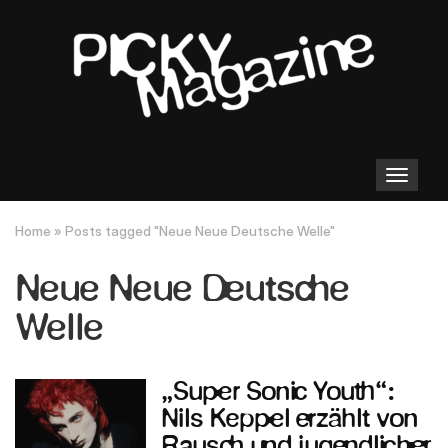
Toggle
navigation
Home
»
Posts tagged "Neue Neue Deutsche Welle"
Neue Neue Deutsche
Welle
„Super Sonic Youth“:
Nils Keppel erzählt von
Rausch und jugendlicher