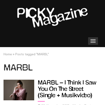
Toggle
navigation
Home
»
Posts tagged "MARBL"
MARBL
MARBL – I Think I Saw
You On The Street
(Single + Musikvideo)