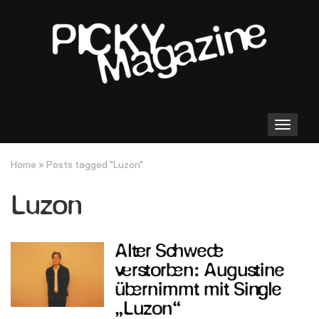
Toggle
navigation
Home
»
Posts tagged "Luzon"
Luzon
Alter Schwede
verstorben: Augustine
übernimmt mit Single
„Luzon“