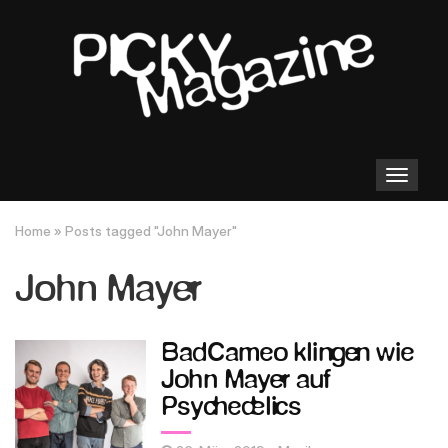
Toggle
navigation
Home
»
Posts tagged "John Mayer"
John Mayer
BadCameo klingen wie
John Mayer auf
Psychedelics