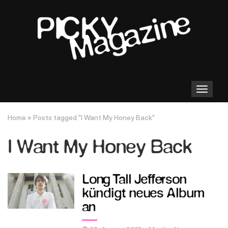
Toggle
navigation
Home
»
Posts tagged "I Want My Honey Back"
I Want My Honey Back
Long Tall Jefferson
kündigt neues Album
an