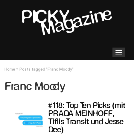
Toggle
navigation
Home
»
Posts tagged "Franc Moody"
Franc Moody
#118: Top Ten Picks (mit
PRADA MEINHOFF,
Tiflis Transit und Jesse
Dee)