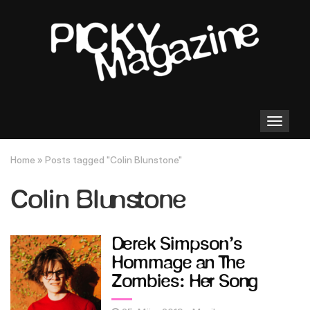
Toggle
navigation
Home
»
Posts tagged "Colin Blunstone"
Colin Blunstone
Derek Simpson’s
Hommage an The
Zombies: Her Song