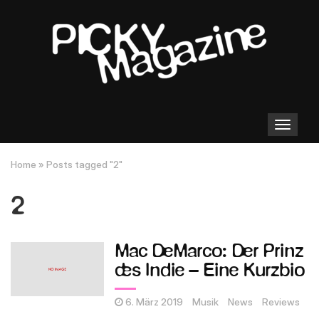
Toggle
navigation
Home
»
Posts tagged "2"
2
Mac DeMarco: Der Prinz
des Indie – Eine Kurzbio
6. März 2019
Musik
News
Reviews