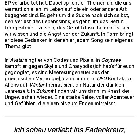
EP verarbeitet hat. Dabei spricht er Themen an, die uns
vermutlich allen im Leben auf die ein oder andere Art
begegnet sind. Es geht um die Suche nach sich selbst,
den Verlust des Lebenssinns, es geht um das Gefühl
ferngesteuert zu sein, das Gefühl dass da mehr ist als
wir wissen und die Angst vor der Zukunft. In Form bringt
er diese Gedanken in denen er jedem Song sein eigenes
Thema gibt.
In
Avatar
singt er von Codes und Pixeln, in
Odyssee
kämpft er gegen Skylla und Charybdis (ich hab‘s für euch
gegooglet, es sind Meeresungeheuer aus der
griechischen Mytholgie), dann nimmt in
UFO
Kontakt zu
Aliens auf.
Winter
thematisiert dir Natur der dunklen
Jahreszeit. In
Zukunft
finden wir uns dann im Knast der
Ungewissheit wieder. Eine starke Reise, voller Abenteuer
und Gefühlen, die einen bis zum Enden mitreisst.
Ich schau verliebt ins Fadenkreuz,