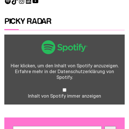
Spotify
TikTok
Instagram
LinkedIn
YouTube
PICKY RADAR
Inhalt
von
Spotify
anzeigen
Hier klicken, um den Inhalt von Spotify anzuzeigen.
Erfahre mehr in der
Datenschutzerklärung
von
Spotify.
Inhalt von Spotify immer anzeigen
Suchen