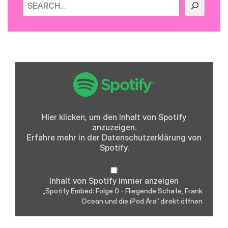
„Spotify
Embed:
Folge
0
-
Fliegende
Schafe,
Hier klicken, um den Inhalt von Spotify
Frank
anzuzeigen.
Ocean
und
Erfahre mehr in der
Datenschutzerklärung
von
die
Spotify.
iPod
Ära“
von
Spotify
Inhalt von Spotify immer anzeigen
anzeigen
„Spotify Embed: Folge 0 - Fliegende Schafe, Frank
Ocean und die iPod Ära“ direkt öffnen