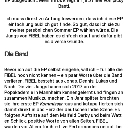
EP ausgedacht. Mehr Infos kriegt ihr jetzt hier von picky
Basti.
Ich muss direkt zu Anfang loswerden, dass ich diese EP
einfach unglaublich gut finde. So gut, dass ich sie zu
meiner persönlichen Sommer EP wählen würde. Die
Jungs von FIBEL haben es einfach drauf und dafür gibt
es diverse Gründe.
Die Band
Bevor ich auf die EP selbst eingehe, will ich – für alle die
FIBEL noch nicht kennen – ein paar Worte über die Band
verlieren. FIBEL besteht aus Jonas, Dennis, Lukas und
Noah. Die vier Jungs haben sich 2017 an der
Popakademie in Mannheim kennengelernt und fingen an
zusammen Musik zu machen. Ein Jahr später brachten
sie ihre erste EP
Kommissar
raus und katapultierten sich
damit direkt in das Herz der deutschen Indie Szene. Es
folgten Auftritte auf dem Maifeld Derby und beim Watt
en Schlick, positive Worte von allen Seiten. FIBEL
wurden vor Allem für ihre Live Performances gelobt, bei