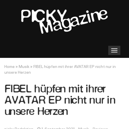
Toggle
navigation
Home
»
Musik
»
FIBEL hüpfen mit ihrer AVATAR EP nicht nur in
unsere Herzen
FIBEL hüpfen mit ihrer
AVATAR EP nicht nur in
unsere Herzen