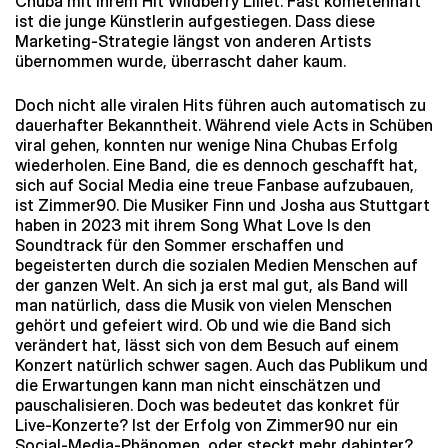
Chuba mit ihrem Hit Wildberry Lillet. Fast kometenhaft
ist die junge Künstlerin aufgestiegen. Dass diese
Marketing-Strategie längst von anderen Artists
übernommen wurde, überrascht daher kaum.
Doch nicht alle viralen Hits führen auch automatisch zu
dauerhafter Bekanntheit. Während viele Acts in Schüben
viral gehen, konnten nur wenige Nina Chubas Erfolg
wiederholen. Eine Band, die es dennoch geschafft hat,
sich auf Social Media eine treue Fanbase aufzubauen,
ist Zimmer90. Die Musiker Finn und Josha aus Stuttgart
haben in 2023 mit ihrem Song What Love Is den
Soundtrack für den Sommer erschaffen und
begeisterten durch die sozialen Medien Menschen auf
der ganzen Welt. An sich ja erst mal gut, als Band will
man natürlich, dass die Musik von vielen Menschen
gehört und gefeiert wird. Ob und wie die Band sich
verändert hat, lässt sich von dem Besuch auf einem
Konzert natürlich schwer sagen. Auch das Publikum und
die Erwartungen kann man nicht einschätzen und
pauschalisieren. Doch was bedeutet das konkret für
Live-Konzerte? Ist der Erfolg von Zimmer90 nur ein
Social-Media-Phänomen, oder steckt mehr dahinter?