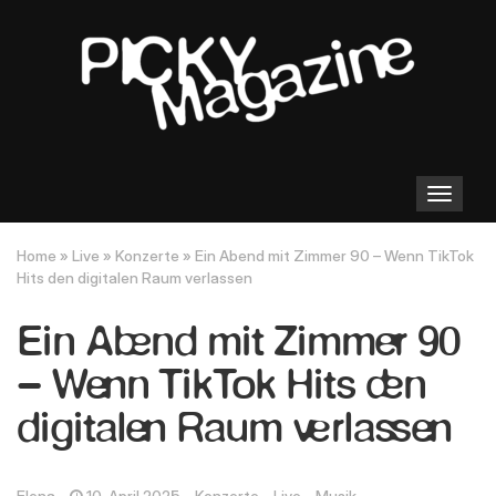
Toggle
navigation
Home
»
Live
»
Konzerte
»
Ein Abend mit Zimmer 90 – Wenn TikTok
Hits den digitalen Raum verlassen
Ein Abend mit Zimmer 90
– Wenn TikTok Hits den
digitalen Raum verlassen