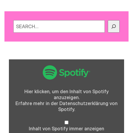
Suchen
„Spotify
Embed:
Folge
0
-
Fliegende
Schafe,
Hier klicken, um den Inhalt von Spotify
Frank
anzuzeigen.
Ocean
und
Erfahre mehr in der
Datenschutzerklärung
von
die
Spotify.
iPod
Ära“
von
Spotify
Inhalt von Spotify immer anzeigen
anzeigen