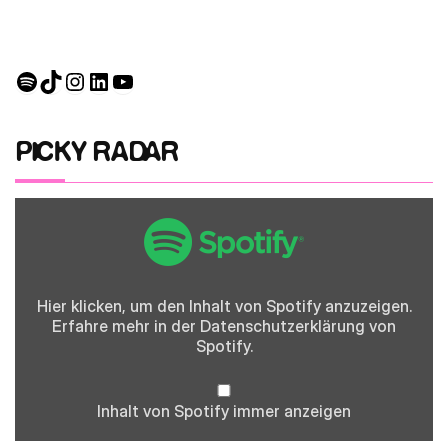
Spotify
TikTok
Instagram
LinkedIn
YouTube
PICKY RADAR
Inhalt
von
Spotify
anzeigen
Hier klicken, um den Inhalt von Spotify anzuzeigen.
Erfahre mehr in der
Datenschutzerklärung
von
Spotify.
Inhalt von Spotify immer anzeigen