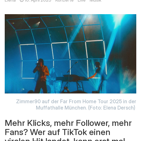
Elena
10. April 2025
Konzerte
Live
Musik
Zimmer90 auf der Far From Home Tour 2025 in der
Muffathalle München. (Foto: Elena Dersch)
Mehr Klicks, mehr Follower, mehr
Fans? Wer auf TikTok einen