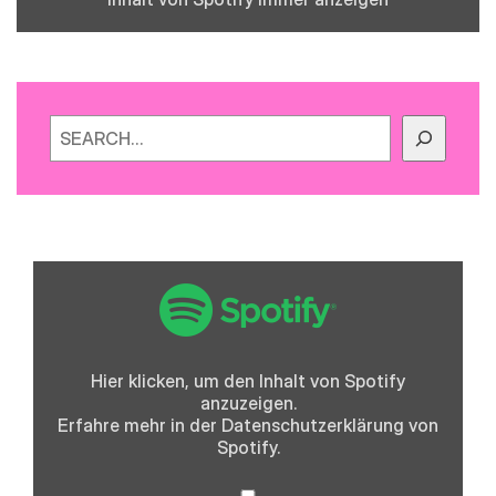
Suchen
„Spotify
Embed:
Folge
0
-
Fliegende
Schafe,
Hier klicken, um den Inhalt von Spotify
Frank
anzuzeigen.
Ocean
und
Erfahre mehr in der
Datenschutzerklärung
von
die
Spotify.
iPod
Ära“
von