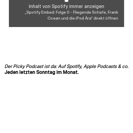
Spotify
Inhalt von Spotify immer anzeigen
anzeigen
„Spotify Embed: Folge 0 - Fliegende Schafe, Frank
Ocean und die iPod Ära“ direkt öffnen
Der Picky Podcast ist da: Auf Spotify, Apple Podcasts & co.
Jeden letzten Sonntag im Monat.