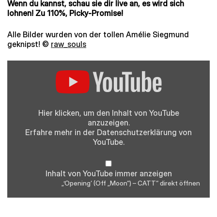
Wenn du kannst, schau sie dir live an, es wird sich
lohnen! Zu 110%, Picky-Promise!
Alle Bilder wurden von der tollen Amélie Siegmund
geknipst! ©
raw_souls
„'Opening'
(Off
"Moon")
–
CATT“
von
YouTube
Hier klicken, um den Inhalt von YouTube
anzeigen
anzuzeigen.
Erfahre mehr in der
Datenschutzerklärung
von
YouTube.
Inhalt von YouTube immer anzeigen
„’Opening‘ (Off „Moon“) – CATT“ direkt öffnen