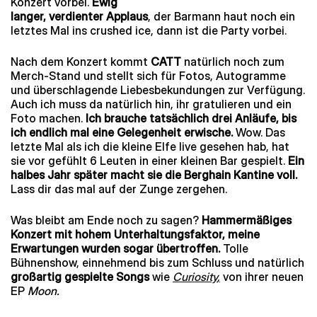
Konzert vorbei.
Ewig
langer, verdienter Applaus
, der Barmann haut noch ein
letztes Mal ins crushed ice, dann ist die Party vorbei.
Nach dem Konzert kommt
CATT
natürlich noch zum
Merch-Stand und stellt sich für Fotos, Autogramme
und überschlagende Liebesbekundungen zur Verfügung.
Auch ich muss da natürlich hin, ihr gratulieren und ein
Foto machen.
Ich brauche tatsächlich drei Anläufe, bis
ich endlich mal eine Gelegenheit erwische.
Wow. Das
letzte Mal als ich die kleine Elfe live gesehen hab, hat
sie vor gefühlt 6 Leuten in einer kleinen Bar gespielt.
Ein
halbes Jahr später macht sie die Berghain Kantine voll.
Lass dir das mal auf der Zunge zergehen.
Was bleibt am Ende noch zu sagen?
Hammermäßiges
Konzert mit hohem Unterhaltungsfaktor, meine
Erwartungen wurden sogar übertroffen.
Tolle
Bühnenshow, einnehmend bis zum Schluss und natürlich
großartig gespielte Songs
wie
Curiosity
,
von ihrer neuen
EP
Moon.