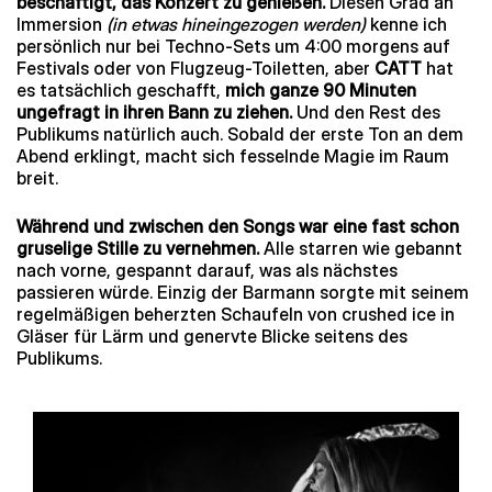
beschäftigt, das Konzert zu genießen.
Diesen Grad an
Immersion
(in etwas hineingezogen werden)
kenne ich
persönlich nur bei Techno-Sets um 4:00 morgens auf
Festivals oder von Flugzeug-Toiletten, aber
CATT
hat
es tatsächlich geschafft,
mich ganze 90 Minuten
ungefragt in ihren Bann zu ziehen.
Und den Rest des
Publikums natürlich auch. Sobald der erste Ton an dem
Abend erklingt, macht sich fesselnde Magie im Raum
breit.
Während und zwischen den Songs war eine fast schon
gruselige Stille zu vernehmen.
Alle starren wie gebannt
nach vorne, gespannt darauf, was als nächstes
passieren würde. Einzig der Barmann sorgte mit seinem
regelmäßigen beherzten Schaufeln von crushed ice in
Gläser für Lärm und genervte Blicke seitens des
Publikums.