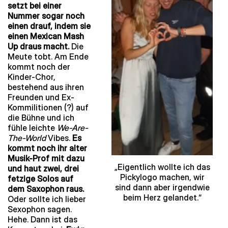
setzt bei einer
Nummer sogar noch
einen drauf, indem sie
einen Mexican Mash
Up draus macht.
Die
Meute tobt. Am Ende
kommt noch der
Kinder-Chor,
bestehend aus ihren
Freunden und Ex-
Kommilitionen (?) auf
die Bühne und ich
fühle leichte
We-Are-
The-World
Vibes.
Es
kommt noch ihr alter
Musik-Prof mit dazu
„Eigentlich wollte ich das
und haut zwei, drei
Pickylogo machen, wir
fetzige Solos auf
sind dann aber irgendwie
dem Saxophon raus.
beim Herz gelandet.“
Oder sollte ich lieber
Sexophon sagen.
Hehe. Dann ist das