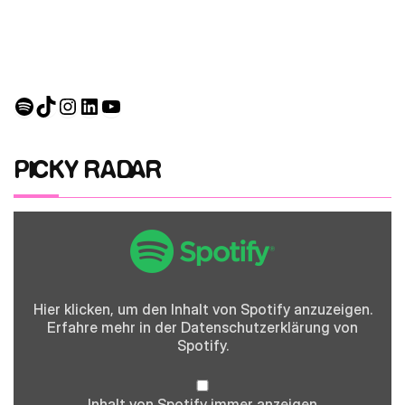
Spotify
TikTok
Instagram
LinkedIn
YouTube
PICKY RADAR
Inhalt
von
Spotify
anzeigen
Hier klicken, um den Inhalt von Spotify anzuzeigen.
Erfahre mehr in der
Datenschutzerklärung
von
Spotify.
Inhalt von Spotify immer anzeigen