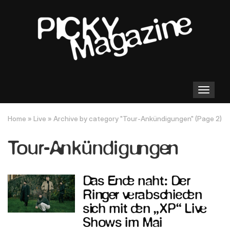
Toggle
navigation
Home
»
Live
»
Archive by category "Tour-Ankündigungen"
(Page 2)
Tour-Ankündigungen
Das Ende naht: Der
Ringer verabschieden
sich mit den „XP“ Live
Shows im Mai