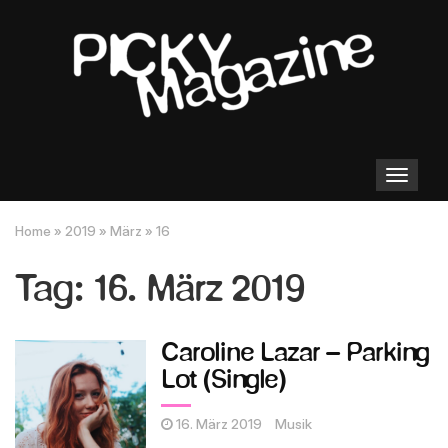
Toggle
navigation
Home
»
2019
»
März
»
16
Tag:
16. März 2019
Caroline Lazar – Parking
Lot (Single)
16. März 2019
Musik