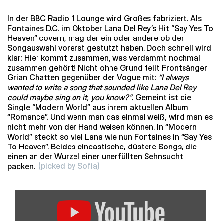
In der BBC Radio 1 Lounge wird Großes fabriziert. Als
Fontaines D.C. im Oktober Lana Del Rey’s Hit “Say Yes To
Heaven” covern, mag der ein oder andere ob der
Songauswahl vorerst gestutzt haben. Doch schnell wird
klar: Hier kommt zusammen, was verdammt nochmal
zusammen gehört! Nicht ohne Grund teilt Frontsänger
Grian Chatten gegenüber der Vogue mit:
“I always
wanted to write a song that sounded like Lana Del Rey
could maybe sing on it, you know?“.
Gemeint ist die
Single “Modern World” aus ihrem aktuellen Album
“Romance”. Und wenn man das einmal weiß, wird man es
nicht mehr von der Hand weisen können. In “Modern
World” steckt so viel Lana wie nun Fontaines in “Say Yes
To Heaven”. Beides cineastische, düstere Songs, die
einen an der Wurzel einer unerfüllten Sehnsucht
packen.
(picked by Sofia)
„Fontaines
D.C.
–
Say