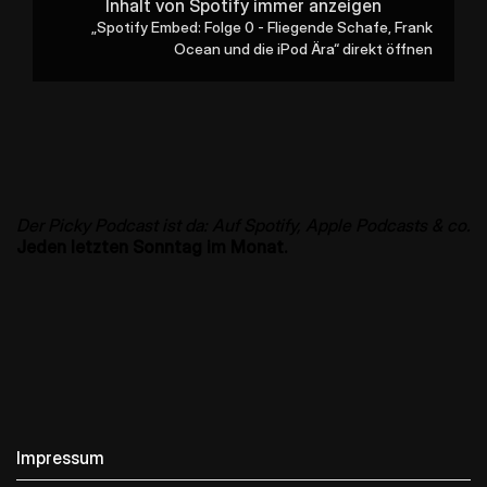
Inhalt von Spotify immer anzeigen
anzeigen
„Spotify Embed: Folge 0 - Fliegende Schafe, Frank
Ocean und die iPod Ära“ direkt öffnen
Der Picky Podcast ist da: Auf Spotify, Apple Podcasts & co.
Jeden letzten Sonntag im Monat.
Impressum