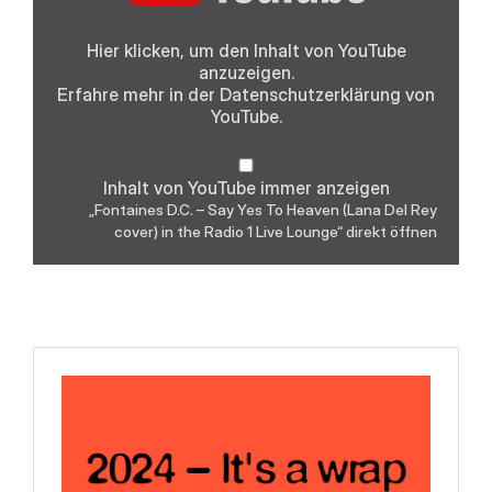
Yes
To
Heaven
Hier klicken, um den Inhalt von YouTube
(Lana
anzuzeigen.
Del
Rey
Erfahre mehr in der
Datenschutzerklärung
von
cover)
YouTube.
in
the
Radio
1
Inhalt von YouTube immer anzeigen
Live
Lounge“
„Fontaines D.C. – Say Yes To Heaven (Lana Del Rey
von
cover) in the Radio 1 Live Lounge“ direkt öffnen
YouTube
anzeigen