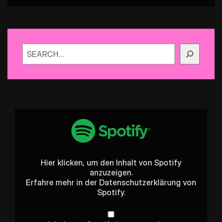
Suchen
„Spotify
Embed:
Folge
0
-
Fliegende
Schafe,
Hier klicken, um den Inhalt von Spotify
Frank
anzuzeigen.
Ocean
und
Erfahre mehr in der
Datenschutzerklärung
von
die
Spotify.
iPod
Ära“
von
Spotify