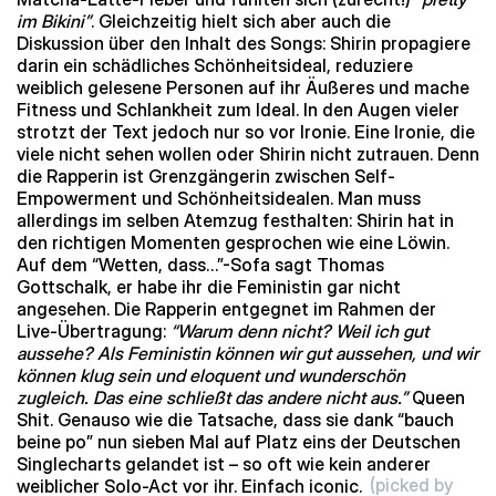
im Bikini”
. Gleichzeitig hielt sich aber auch die
Diskussion über den Inhalt des Songs: Shirin propagiere
darin ein schädliches Schönheitsideal, reduziere
weiblich gelesene Personen auf ihr Äußeres und mache
Fitness und Schlankheit zum Ideal. In den Augen vieler
strotzt der Text jedoch nur so vor Ironie. Eine Ironie, die
viele nicht sehen wollen oder Shirin nicht zutrauen. Denn
die Rapperin ist Grenzgängerin zwischen Self-
Empowerment und Schönheitsidealen. Man muss
allerdings im selben Atemzug festhalten: Shirin hat in
den richtigen Momenten gesprochen wie eine Löwin.
Auf dem “Wetten, dass…”-Sofa sagt Thomas
Gottschalk, er habe ihr die Feministin gar nicht
angesehen. Die Rapperin entgegnet im Rahmen der
Live-Übertragung:
“Warum denn nicht? Weil ich gut
aussehe? Als Feministin können wir gut aussehen, und wir
können klug sein und eloquent und wunderschön
zugleich. Das eine schließt das andere nicht aus.”
Queen
Shit. Genauso wie die Tatsache, dass sie dank “bauch
beine po” nun sieben Mal auf Platz eins der Deutschen
Singlecharts gelandet ist – so oft wie kein anderer
weiblicher Solo-Act vor ihr. Einfach iconic.
(picked by