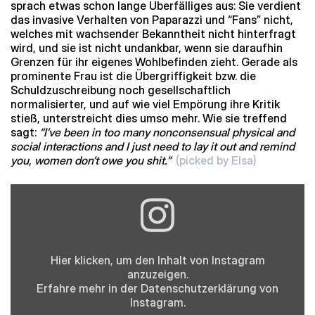
sprach etwas schon lange Überfälliges aus: Sie verdient
das invasive Verhalten von Paparazzi und “Fans” nicht,
welches mit wachsender Bekanntheit nicht hinterfragt
wird, und sie ist nicht undankbar, wenn sie daraufhin
Grenzen für ihr eigenes Wohlbefinden zieht. Gerade als
prominente Frau ist die Übergriffigkeit bzw. die
Schuldzuschreibung noch gesellschaftlich
normalisierter, und auf wie viel Empörung ihre Kritik
stieß, unterstreicht dies umso mehr. Wie sie treffend
sagt:
“I’ve been in too many nonconsensual physical and
social interactions and I just need to lay it out and remind
you, women don’t owe you shit.”
(picked by Elsa)
Inhalt
von
Instagram
anzeigen
Hier klicken, um den Inhalt von Instagram
anzuzeigen.
Erfahre mehr in der
Datenschutzerklärung
von
Instagram.