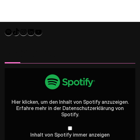
Spotify
TikTok
Instagram
LinkedIn
YouTube
PICKY RADAR
Inhalt
von
Spotify
anzeigen
Hier klicken, um den Inhalt von Spotify anzuzeigen.
Erfahre mehr in der
Datenschutzerklärung
von
Spotify.
Inhalt von Spotify immer anzeigen