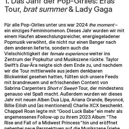
1. Das Jahr der Pop-Girlies: Eras
Tour,
brat
summer
& Lady Gaga
Für alle Pop-Girlies unter uns war 2024
the moment
–
ein einziges Femininomenon. Dieses Jahr wurden wir mit
einem Haufen abwechslungsreicher, energiegeladener
Popmusik verwöhnt, die nicht nur einen Banger nach
dem anderen lieferte, sondern auch die
Vielschichtigkeit der
female experience
weiter ins
Zentrum der Popkultur und Musikszene rückte. Taylor
Swift’s
Eras
-Ära neigte sich dem Ende zu, und nachdem
wir die Tour mittlerweile aus jedem denkbaren
Blickwinkel gesehen hatten, füllten sich unsere Feeds
mit brandneuem und erfrischenden Content von
Sabrina Carpenters
Short n’ Sweet
-Tour, der mindestens
genauso viel Spaß macht. Außerdem wurden wir dieses
Jahr mit neuen Alben Dua Lipa, Ariana Grande, Beyoncé,
Billie Eilish und (as mentionend) Charlie XCX beschenkt.
Chappell Roan legte mit “Good Luck Babe
”
ein mehr als
angemessenes Follow-up zu ihrem 2023 Album “The
Rise and Fall of a Midwest Princess
”
hin und eröffnet
nebenbei neue Perspektiven auf die Musikszene (siehe