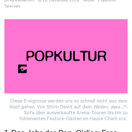
picky Redaktion
28. Dezember 2024
Musik
Popkultur
Specials
Diese Ereignisse werden uns so schnell nicht aus dem
Kopf gehen: Von Shirin David auf dem
Wetten, dass…?
–
Sofa über ausverkaufte Arena-Touren bis hin zu
fulminanten Feature-Gästen im Hause Charli xcx.