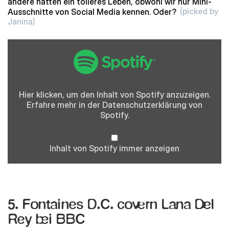
andere hätten ein tolleres Leben, obwohl wir nur Mini-
Ausschnitte von Social Media kennen. Oder?
(picked by
Janina)
Inhalt
von
Spotify
anzeigen
Hier klicken, um den Inhalt von Spotify anzuzeigen.
Erfahre mehr in der
Datenschutzerklärung
von
Spotify.
Inhalt von Spotify immer anzeigen
5. Fontaines D.C. covern Lana Del
Rey bei BBC