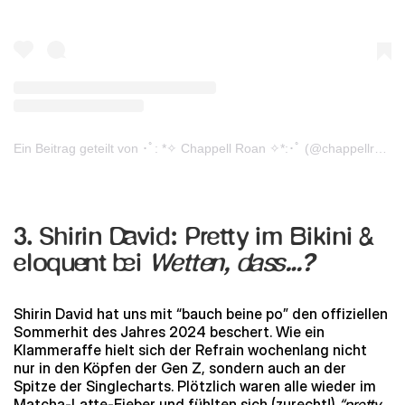
Ein Beitrag geteilt von ･ﾟ: *✧ Chappell Roan ✧*:･ﾟ (@chappellroan)
3. Shirin David: Pretty im Bikini &
eloquent bei
Wetten, dass…?
Shirin David hat uns mit “bauch beine po” den offiziellen
Sommerhit des Jahres 2024 beschert. Wie ein
Klammeraffe hielt sich der Refrain wochenlang nicht
nur in den Köpfen der Gen Z, sondern auch an der
Spitze der Singlecharts. Plötzlich waren alle wieder im
Matcha-Latte-Fieber und fühlten sich (zurecht!)
“pretty