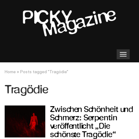
Toggle
navigation
Home
»
Posts tagged "Tragödie"
Tragödie
Zwischen Schönheit und
Schmerz: Serpentin
veröffentlicht „Die
schönste Tragödie“