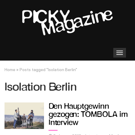
Toggle
navigation
Home
»
Posts tagged "Isolation Berlin"
Isolation Berlin
Den Hauptgewinn
gezogen: TOMBOLA im
Interview