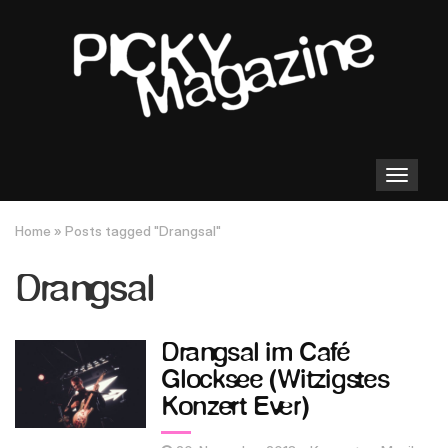
Toggle
navigation
Home
»
Posts tagged "Drangsal"
Drangsal
Drangsal im Café
Glocksee (Witzigstes
Konzert Ever)