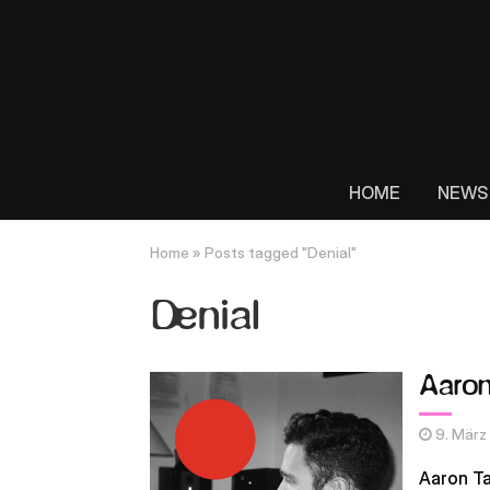
HOME
NEWS
Home
»
Posts tagged "Denial"
Denial
Aaron
9. März
Aaron Ta