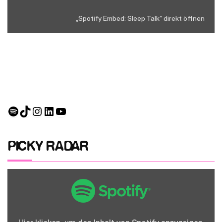
„Spotify Embed: Sleep Talk“ direkt öffnen
Spotify
TikTok
Instagram
LinkedIn
YouTube
PICKY RADAR
Inhalt
von
Spotify
anzeigen