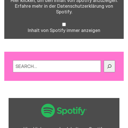
Hier klicken, um den Inhalt von Spotify anzuzeigen.
Erfahre mehr in der
Datenschutzerklärung
von
Spotify.
Inhalt von Spotify immer anzeigen
Suchen
„Spotify
Embed:
Folge
0
-
Fliegende
Schafe,