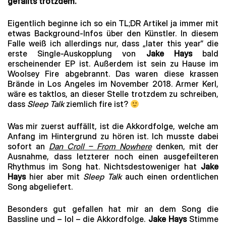
gefällts trotzdem.
Eigentlich beginne ich so ein TL;DR Artikel ja immer mit
etwas Background-Infos über den Künstler. In diesem
Falle weiß ich allerdings nur, dass „later this year“ die
erste Single-Auskopplung von
Jake Hays
bald
erscheinender EP ist. Außerdem ist sein zu Hause im
Woolsey Fire abgebrannt. Das waren diese krassen
Brände in Los Angeles im November 2018. Armer Kerl,
wäre es taktlos, an dieser Stelle trotzdem zu schreiben,
dass
Sleep Talk
ziemlich fire ist?
Was mir zuerst auffällt, ist die Akkordfolge, welche am
Anfang im Hintergrund zu hören ist. Ich musste dabei
sofort an
Dan Croll – From Nowhere
denken, mit der
Ausnahme, dass letzterer noch einen ausgefeilteren
Rhythmus im Song hat. Nichtsdestoweniger hat
Jake
Hays
hier aber mit
Sleep Talk
auch einen ordentlichen
Song abgeliefert.
Besonders gut gefallen hat mir an dem Song die
Bassline und – lol – die Akkordfolge.
Jake Hays
Stimme