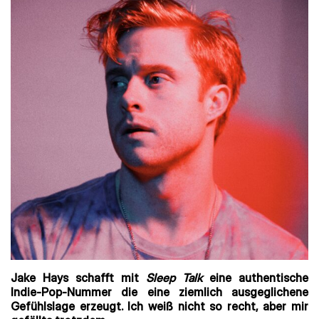
Jake Hays schafft mit
Sleep Talk
eine authentische
Indie-Pop-Nummer die eine ziemlich ausgeglichene
Gefühlslage erzeugt. Ich weiß nicht so recht, aber mir