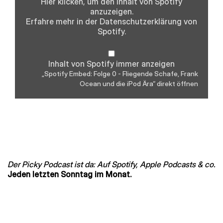
Hier klicken, um den Inhalt von Spotify
Frank
anzuzeigen.
Ocean
und
Erfahre mehr in der
Datenschutzerklärung
von
die
Spotify.
iPod
Ära“
von
Spotify
Inhalt von Spotify immer anzeigen
anzeigen
„Spotify Embed: Folge 0 - Fliegende Schafe, Frank
Ocean und die iPod Ära“ direkt öffnen
Der Picky Podcast ist da: Auf Spotify, Apple Podcasts & co.
Jeden letzten Sonntag im Monat.