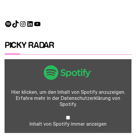
Spotify
TikTok
Instagram
LinkedIn
YouTube
PICKY RADAR
Inhalt
von
Spotify
anzeigen
Hier klicken, um den Inhalt von Spotify anzuzeigen.
Erfahre mehr in der
Datenschutzerklärung
von
Spotify.
Inhalt von Spotify immer anzeigen