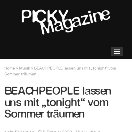
Toggle
navigation
Home
»
Musik
»
BEACHPEOPLE lassen uns mit „tonight“ vom
Sommer träumen
BEACHPEOPLE lassen
uns mit „tonight“ vom
Sommer träumen