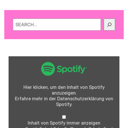
Suchen
„Spotify
Embed:
Folge
0
-
Fliegende
Schafe,
Hier klicken, um den Inhalt von Spotify
Frank
anzuzeigen.
Ocean
und
Erfahre mehr in der
Datenschutzerklärung
von
die
Spotify.
iPod
Ära“
von
Spotify
Inhalt von Spotify immer anzeigen
anzeigen